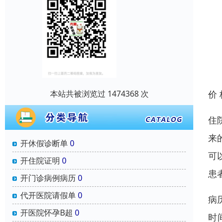
本站共被浏览过 1474368 次
价
住
来
开休假诊断单
0
可
开住院证明
0
患
开门诊病例病历
0
代开医院请假单
0
病
开医院怀孕B超
0
时