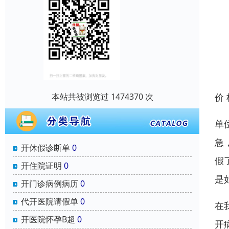
本站共被浏览过 1474370 次
价
单
急
开休假诊断单
0
假
开住院证明
0
是
开门诊病例病历
0
代开医院请假单
0
在
开医院怀孕B超
0
开