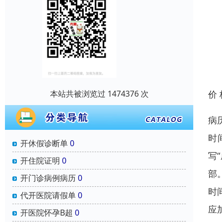
本站共被浏览过 1474376 次
价
病
时
开休假诊断单
0
写
开住院证明
0
部
开门诊病例病历
0
时
代开医院请假单
0
应
开医院怀孕B超
0